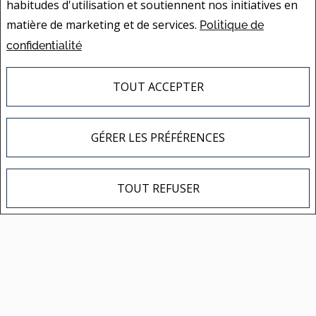
habitudes d'utilisation et soutiennent nos initiatives en
matière de marketing et de services.
Politique de
confidentialité
INSCRIPTIONS VEDETTES
TOUT ACCEPTER
GÉRER LES PRÉFÉRENCES
14341 Boul. Cavendish
Montréal (Saint-Laurent), QC
TOUT REFUSER
No. 15788925
599 800 $
2
CHAMBRES À COUCHER
1
SALLES DE BAIN