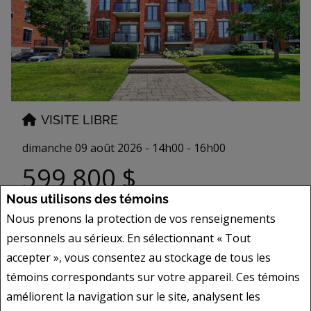
VISITE LIBRE
dimanche 09 août 2026 -
14h00 - 16h00
599 800 $
Nous utilisons des témoins
14341
Boul. Cavendish
Montréal (Saint-Laurent) ,
Nous prenons la protection de vos renseignements
QC
personnels au sérieux. En sélectionnant « Tout
accepter », vous consentez au stockage de tous les
témoins correspondants sur votre appareil. Ces témoins
TOUTES LES VISITES LIBRES
améliorent la navigation sur le site, analysent les