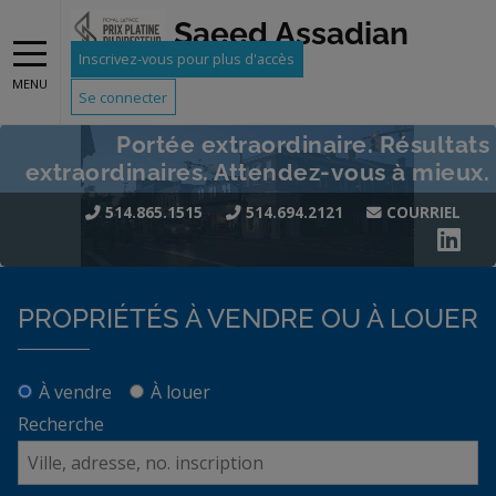
Saeed Assadian
Inscrivez-vous pour plus d'accès
MENU
Se connecter
Portée extraordinaire. Résultats
extraordinaires. Attendez-vous à mieux.
514.865.1515
514.694.2121
COURRIEL
PROPRIÉTÉS À VENDRE OU À LOUER
À vendre
À louer
Recherche